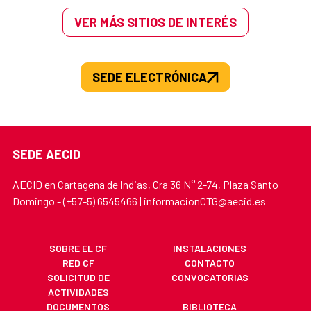
VER MÁS SITIOS DE INTERÉS
SEDE ELECTRÓNICA
SEDE AECID
AECID en Cartagena de Indias, Cra 36 N° 2-74, Plaza Santo
Domingo - (+57-5) 6545466 | informacionCTG@aecid.es
SOBRE EL CF
INSTALACIONES
RED CF
CONTACTO
SOLICITUD DE
CONVOCATORIAS
ACTIVIDADES
DOCUMENTOS
BIBLIOTECA