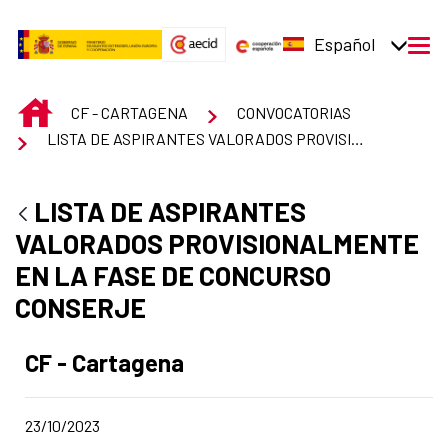
Saltar al contenido principal
Español
men
INICIO
CF - CARTAGENA
CONVOCATORIAS
LISTA DE ASPIRANTES VALORADOS PROVISIONALMENTE EN LA FASE DE CONCURSO CONSERJE
LISTA DE ASPIRANTES
VALORADOS PROVISIONALMENTE
EN LA FASE DE CONCURSO
CONSERJE
Apartado del anuncio:
CF - Cartagena
Fecha de publicación de la noticia
23/10/2023