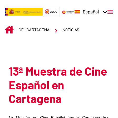
Saltar al contenido principal
Español
men
INICIO
CF - CARTAGENA
NOTICIAS
Atrás
13ª Muestra de Cine
Español en
Cartagena
Resumen de la noticia
La Muestra de Cine Español trae a Cartagena tres