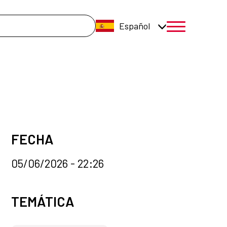
úsqueda
Español
menú móvil a
FECHA
05/06/2026 - 22:26
Categorías de la noticia
TEMÁTICA