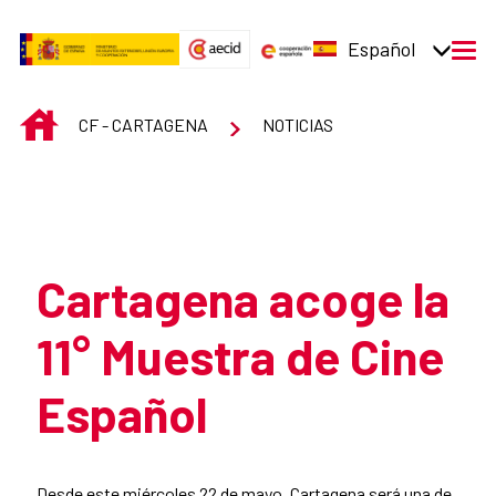
Saltar al contenido principal
Español
men
INICIO
CF - CARTAGENA
NOTICIAS
Atrás
Cartagena acoge la
11° Muestra de Cine
Español
Resumen de la noticia
Desde este miércoles 22 de mayo, Cartagena será una de