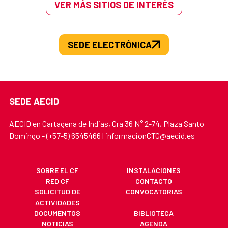
VER MÁS SITIOS DE INTERÉS
SEDE ELECTRÓNICA
SEDE AECID
AECID en Cartagena de Indias, Cra 36 N° 2-74, Plaza Santo
Domingo - (+57-5) 6545466 | informacionCTG@aecid.es
SOBRE EL CF
INSTALACIONES
RED CF
CONTACTO
SOLICITUD DE
CONVOCATORIAS
ACTIVIDADES
DOCUMENTOS
BIBLIOTECA
NOTICIAS
AGENDA