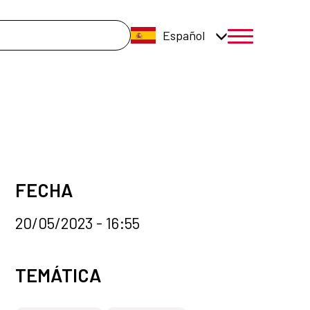
úsqueda
Español
menú móvil a
FECHA
20/05/2023 - 16:55
Categorías de la noticia
TEMÁTICA