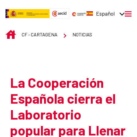
Saltar al contenido principal
Español
men
INICIO
CF - CARTAGENA
NOTICIAS
Atrás
La Cooperación
Española cierra el
Laboratorio
popular para Llenar