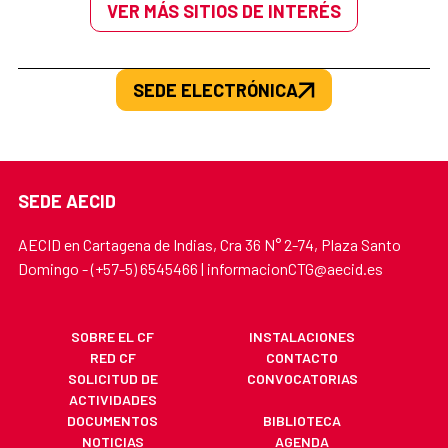
VER MÁS SITIOS DE INTERÉS
SEDE ELECTRÓNICA
SEDE AECID
AECID en Cartagena de Indias, Cra 36 N° 2-74, Plaza Santo
Domingo - (+57-5) 6545466 | informacionCTG@aecid.es
SOBRE EL CF
INSTALACIONES
RED CF
CONTACTO
SOLICITUD DE
CONVOCATORIAS
ACTIVIDADES
DOCUMENTOS
BIBLIOTECA
NOTICIAS
AGENDA