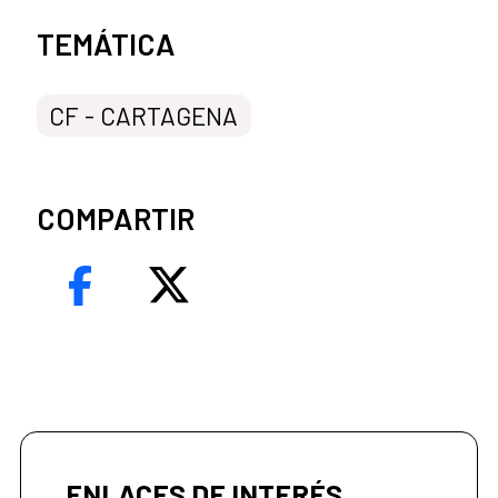
Categorías de la noticia
TEMÁTICA
CF - CARTAGENA
COMPARTIR
ENLACES DE INTERÉS