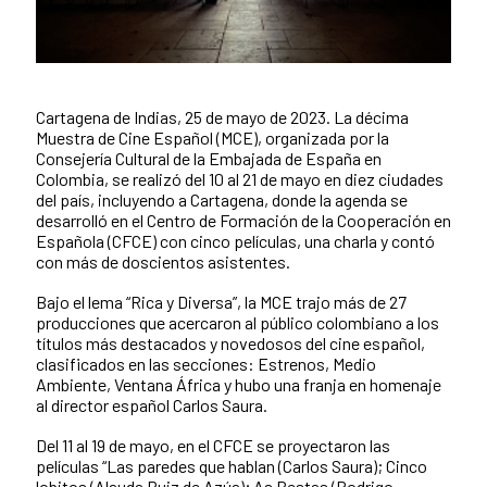
Cartagena de Indias, 25 de mayo de 2023. La décima
Contenido de la noticia
Muestra de Cine Español (MCE), organizada por la
Consejería Cultural de la Embajada de España en
Colombia, se realizó del 10 al 21 de mayo en diez ciudades
del país, incluyendo a Cartagena, donde la agenda se
desarrolló en el Centro de Formación de la Cooperación en
Española (CFCE) con cinco películas, una charla y contó
con más de doscientos asistentes.
Bajo el lema “Rica y Diversa”, la MCE trajo más de 27
producciones que acercaron al público colombiano a los
títulos más destacados y novedosos del cine español,
clasificados en las secciones: Estrenos, Medio
Ambiente, Ventana África y hubo una franja en homenaje
al director español Carlos Saura.
Del 11 al 19 de mayo, en el CFCE se proyectaron las
películas “Las paredes que hablan (Carlos Saura); Cinco
lobitos (Alauda Ruiz de Azúa); As Bestas (Rodrigo