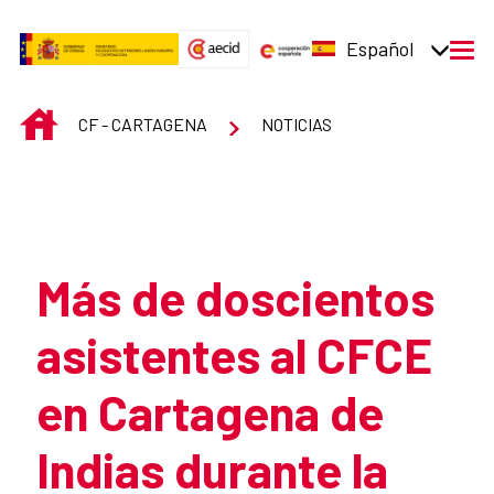
Saltar al contenido principal
Español
men
INICIO
CF - CARTAGENA
NOTICIAS
Atrás
Más de doscientos
asistentes al CFCE
en Cartagena de
Indias durante la