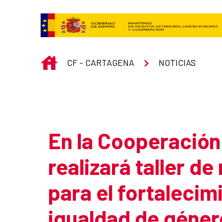
Saltar al contenido principal
INICIO
CF - CARTAGENA
NOTICIAS
Atrás
En la Cooperación
realizará taller d
para el fortalecim
igualdad de géner