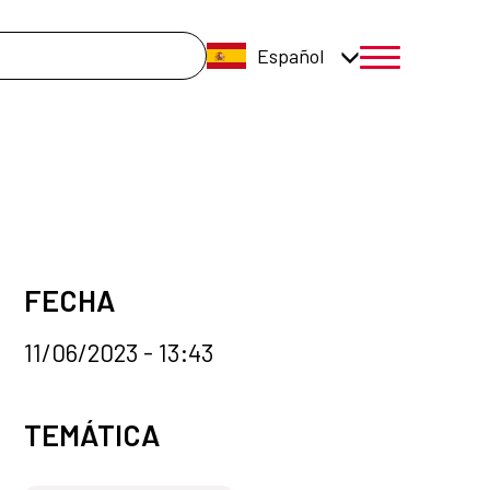
úsqueda
Español
menú móvil a
FECHA
11/06/2023 - 13:43
Categorías de la noticia
TEMÁTICA