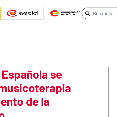
Barra de b
 Española se
e musicoterapia
iento de la
o