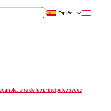
úsqueda
Español
menú móvil a
pañola, una de las principales sedes