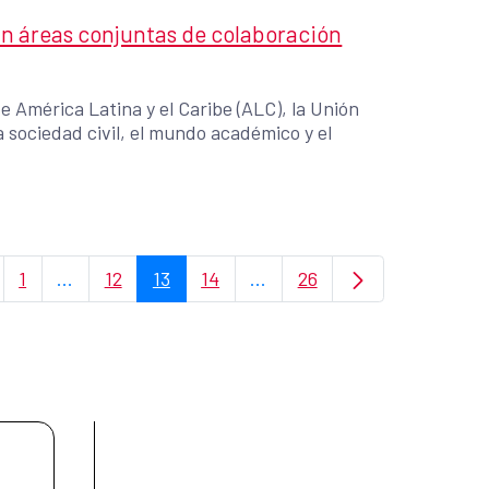
an áreas conjuntas de colaboración
 América Latina y el Caribe (ALC), la Unión
 sociedad civil, el mundo académico y el
1
...
12
13
14
...
26
Página
Páginas intermedias Use TAB para desplazarse.
Página
Página
Página
Páginas intermedias Use TA
Página