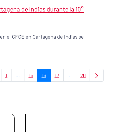
tagena de Indias durante la 10°
 en el CFCE en Cartagena de Indias se
1
...
15
16
17
...
26
Página
Páginas intermedias Use TAB para desplazarse.
Página
Página
Página
Páginas intermedias Use TA
Página