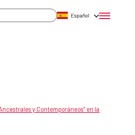
úsqueda
Español
menú móvil a
Ancestrales y Contemporáneos” en la