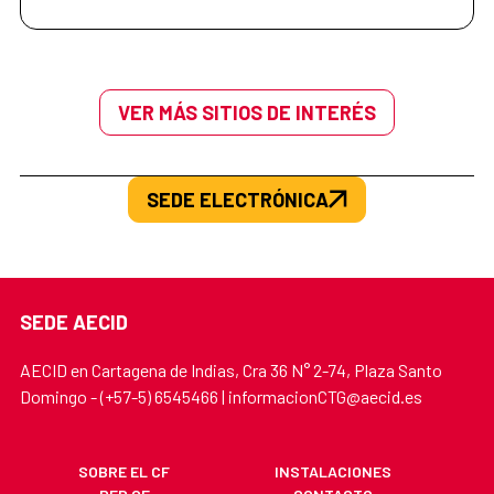
VER MÁS SITIOS DE INTERÉS
SEDE ELECTRÓNICA
SEDE AECID
AECID en Cartagena de Indias, Cra 36 N° 2-74, Plaza Santo
Domingo - (+57-5) 6545466 | informacionCTG@aecid.es
SOBRE EL CF
INSTALACIONES