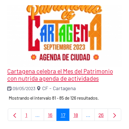
Cartagena celebra el Mes del Patrimonio
con nutrida agenda de actividades
CF - Cartagena
09/05/2023
Mostrando el intervalo 81 - 85 de 126 resultados.
1
...
16
17
18
...
26
Página
Páginas intermedias Use TAB para despla
Página
Página
Página
Páginas intermedi
Página