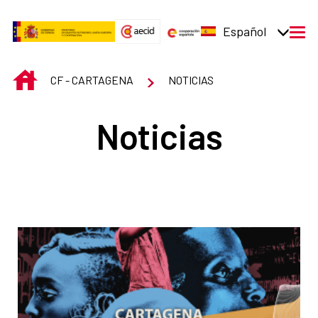
Saltar al contenido principal
Español
men
INICIO
CF - CARTAGENA
NOTICIAS
Noticias