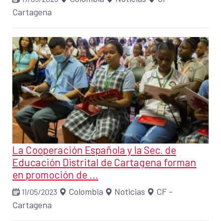
Cartagena
La Cooperación Española y la Sec. de
Educación Distrital de Cartagena forman
en promoción de ...
Colombia
Noticias
CF -
11/05/2023
Cartagena