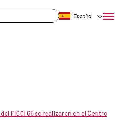
úsqueda
Español
menú móvil a
del FICCI 65 se realizaron en el Centro