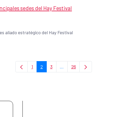
ncipales sedes del Hay Festival
s aliado estratégico del Hay Festival
1
2
3
...
26
Página
Página
Página
Páginas intermedias Use TA
Página