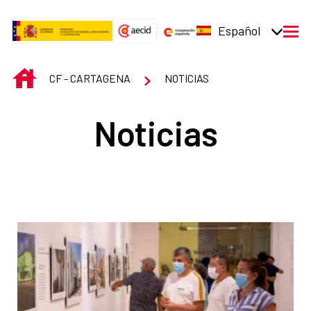
Saltar al contenido principal
Español
men
INICIO
CF - CARTAGENA
NOTICIAS
Noticias