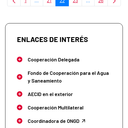
1
...
21
22
23
...
26
Página
Páginas intermedias Use TAB para despla
Página
Página
Página
Páginas intermedi
Página
ENLACES DE INTERÉS
Cooperación Delegada
Fondo de Cooperación para el Agua
y Saneamiento
AECID en el exterior
Cooperación Multilateral
Coordinadora de ONGD