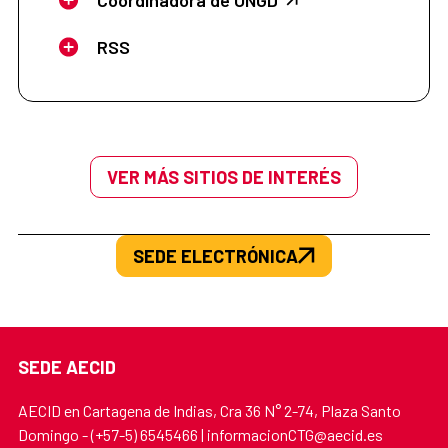
RSS
VER MÁS SITIOS DE INTERÉS
SEDE ELECTRÓNICA
SEDE AECID
AECID en Cartagena de Indias, Cra 36 N° 2-74, Plaza Santo
Domingo - (+57-5) 6545466 | informacionCTG@aecid.es