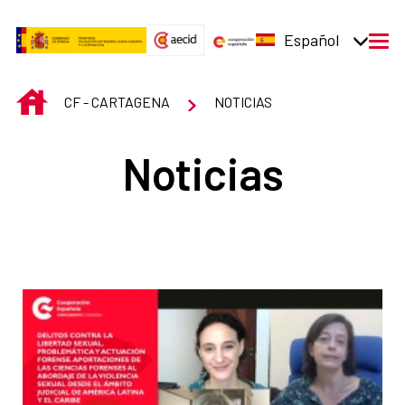
Saltar al contenido principal
Español
men
INICIO
CF - CARTAGENA
NOTICIAS
Noticias