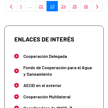
1
...
22
23
24
25
26
Página
Páginas intermedias Use TAB para desplaz
Página
Página
Página
Página
Página
ENLACES DE INTERÉS
Cooperación Delegada
Fondo de Cooperación para el Agua
y Saneamiento
AECID en el exterior
Cooperación Multilateral
Coordinadora de ONGD