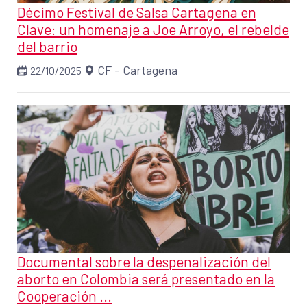
Décimo Festival de Salsa Cartagena en
Clave: un homenaje a Joe Arroyo, el rebelde
del barrio
CF - Cartagena
22/10/2025
Documental sobre la despenalización del
aborto en Colombia será presentado en la
Cooperación ...