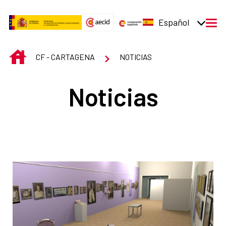
Saltar al contenido principal
Español
men
INICIO
CF - CARTAGENA
NOTICIAS
Noticias