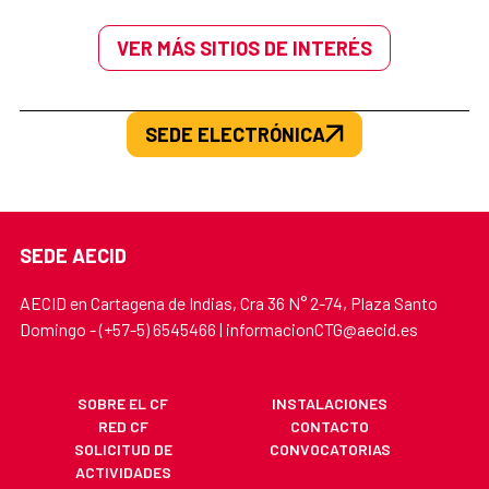
VER MÁS SITIOS DE INTERÉS
SEDE ELECTRÓNICA
SEDE AECID
AECID en Cartagena de Indias, Cra 36 N° 2-74, Plaza Santo
Domingo - (+57-5) 6545466 | informacionCTG@aecid.es
SOBRE EL CF
INSTALACIONES
RED CF
CONTACTO
SOLICITUD DE
CONVOCATORIAS
ACTIVIDADES