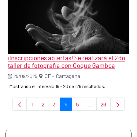
¡Inscripciones abiertas! Se realizará el 2do
taller de fotografía con Coque Gamboa
CF - Cartagena
25/09/2025
Mostrando el intervalo 16 - 20 de 126 resultados.
1
2
3
4
5
...
26
Página
Página
Página
Página
Página
Páginas intermedias
Página