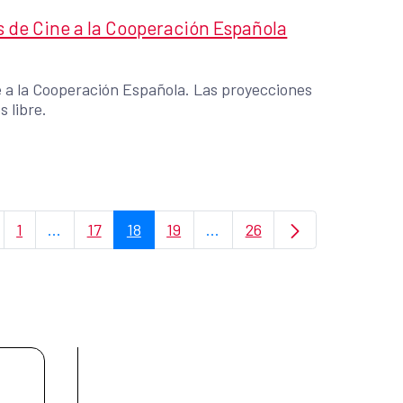
les de Cine a la Cooperación Española
e a la Cooperación Española. Las proyecciones
s libre.
1
...
17
18
19
...
26
Página
Páginas intermedias Use TAB para desplazarse.
Página
Página
Página
Páginas intermedias Use TA
Página