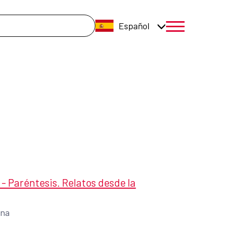
úsqueda
Español
menú móvil a
- Paréntesis. Relatos desde la
ena