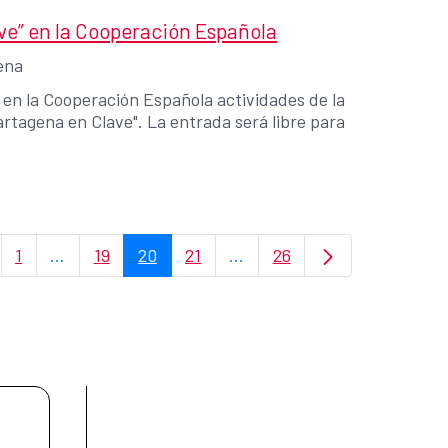
ve” en la Cooperación Española
ena
n en la Cooperación Española actividades de la
artagena en Clave". La entrada será libre para
1
...
19
20
21
...
26
Página
Páginas intermedias Use TAB para desplazarse.
Página
Página
Página
Páginas intermedias Use TA
Página