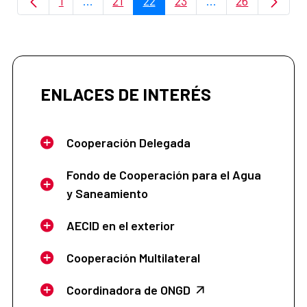
1
...
21
22
23
...
26
Página
Páginas intermedias Use TAB para despla
Página
Página
Página
Páginas intermedi
Página
ENLACES DE INTERÉS
Cooperación Delegada
Fondo de Cooperación para el Agua
y Saneamiento
AECID en el exterior
Cooperación Multilateral
Coordinadora de ONGD