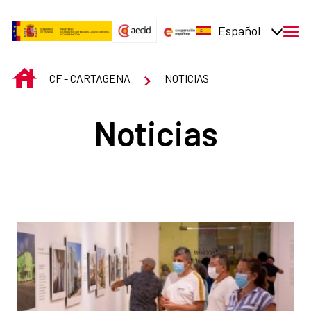
Saltar al contenido principal
Español
men
INICIO
CF - CARTAGENA
NOTICIAS
Noticias