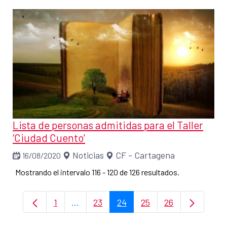
Lista de personas admitidas para el Taller
‘Ciudad Cuento’
Noticias
CF - Cartagena
16/08/2020
Mostrando el intervalo 116 - 120 de 126 resultados.
1
...
23
24
25
26
Página
Páginas intermedias Use TAB para desp
Página
Página
Página
Página