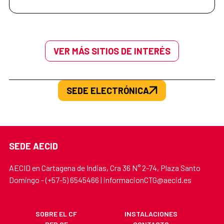
VER MÁS SITIOS DE INTERÉS
SEDE ELECTRÓNICA
SEDE AECID
AECID en Cartagena de Indias, Cra 36 N° 2-74, Plaza Santo
Domingo - (+57-5) 6545466 | informacionCTG@aecid.es
SOBRE EL CF
INSTALACIONES