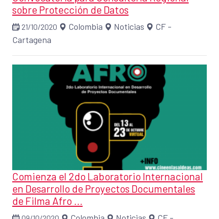
sobre Protección de Datos
Colombia
Noticias
CF -
21/10/2020
Cartagena
Comienza el 2do Laboratorio Internacional
en Desarrollo de Proyectos Documentales
de Filma Afro ...
Colombia
Noticias
CF -
09/10/2020