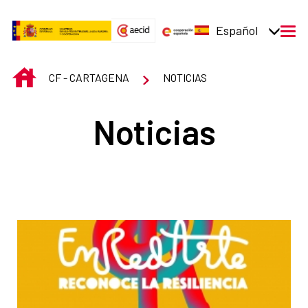
Saltar al contenido principal
Español
men
INICIO
CF - CARTAGENA
NOTICIAS
Noticias