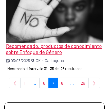
Recomendado: productos de conocimiento
sobre Enfoque de Género
CF - Cartagena
03/03/2025
Mostrando el intervalo 31 - 35 de 126 resultados.
1
...
6
7
8
...
26
Página
Páginas intermedias Use TAB para despl
Página
Página
Página
Páginas intermedia
Página