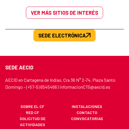
VER MÁS SITIOS DE INTERÉS
SEDE ELECTRÓNICA
SEDE AECID
AECID en Cartagena de Indias, Cra 36 N° 2-74, Plaza Santo
Domingo - (+57-5) 6545466 | informacionCTG@aecid.es
SOBRE EL CF
INSTALACIONES
RED CF
CONTACTO
SOLICITUD DE
CONVOCATORIAS
ACTIVIDADES