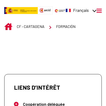
Saut au contenu principal
Français
men
INICIO
CF - CARTAGENA
FORMACIÓN
LIENS D’INTÉRÊT
Coopération déléguée