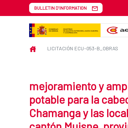
Saut au contenu principal
BULLETIN D'INFORMATION
Licitación ECU-053-B_obras
INICIO
LICITACIÓN ECU-053-B_OBRAS
mejoramiento y ampl
potable para la cabe
Chamanga y las loca
cantón Muisne, prov