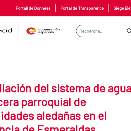
Portail de Données
Portal de Transparence
Siège Éle
Barre de recherche
iación del sistema de agu
cera parroquial de
lidades aledañas en el
incia de Esmeraldas