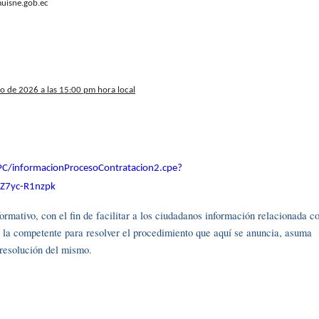
isne.gob.ec
nio de 2026 a las 15:00 pm hora local
PC/informacionProcesoContratacion2.cpe?
Z7yc-R1nzpk
rmativo, con el fin de facilitar a los ciudadanos información relacionada c
r la competente para resolver el procedimiento que aquí se anuncia, asuma
y resolución del mismo.