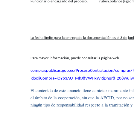
Funcionario encargado del proceso: ruben.bolanos@gadmu
La fecha límite para la entrega de la documentación es el 3 de ju
Para mayor información, puede consultar la página web:
compraspublicas.gob.ec/ProcesoContratacion/compras/
idSoliCompra=lOYb3AU_MhJ8VWHkWRiDnqr8-208wujw
El contenido de este anuncio tiene carácter meramente info
el ámbito de la cooperación, sin que la AECID, por no se
ningún tipo de responsabilidad respecto a la tramitación 