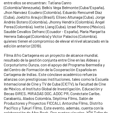
entre ellos se encuentran: Tatiana Canro
(Colombia/Venezuela), Belkis Vega Belmonte (Cuba/España),
Jhon Narváez Ecudero (Colombia), Eduardo Rencurrell Díaz
(Cuba), Joelzito Araujo (Brasil), Eliseo Altunaga (Cuba), Jorge
Andrés Botero (Colombia), Jhonny Hendrix (Colombia), Ángel
Perea (Colombia), Ivette Liang (Cuba), Izrael Moreno (México),
Saudde Cevallos Defranc (Ecuador - España), María Margarita
Herrera Sabogal (Colombia) y Víctor Palacios (Colombia),
quienes tienen el compromiso de elevar el nivel alcanzado en la
edición anterior (2019).
Filma Afro Cartagena es un proyecto de alcance mundial,
resultado de la gestión conjunta entre Cine en las Aldeas y
Corpoturismo Dunza, con el apoyo del Programa Ibermedia y
del Centro de Formación de la Cooperación Española en
Cartagena de Indias. Este cónclave académico refuerza
alianzas con prestigiosas instituciones, tales como la Escuela
Internacional de Cine y TV de Cuba (EICTV), la Facultad de Cine
de México, el Instituto Global de Investigación, Educación y
Becas GIRES, MIRADAS DOC, ADOC PR, Conéctate Caribe,
Carabantú, Alados Colombia, Séptima Films, Salón de
Productores y Proyectos FICCALI, Antorcha Films, Distrito
Pacifico y Tukuri Films. Este evento, además, cuenta con la
colaboración de Afro Rock, Dos puntos visuales, YÖY Taller de