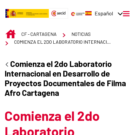
Saltar al contenido principal
Español
men
INICIO
CF - CARTAGENA
NOTICIAS
COMIENZA EL 2DO LABORATORIO INTERNACIONAL EN DESARROLLO DE PROYECTOS DOCUMENTALES DE FILMA AFRO CARTAGENA
Comienza el 2do Laboratorio
Internacional en Desarrollo de
Proyectos Documentales de Filma
Afro Cartagena
Comienza el 2do
Laboratorio