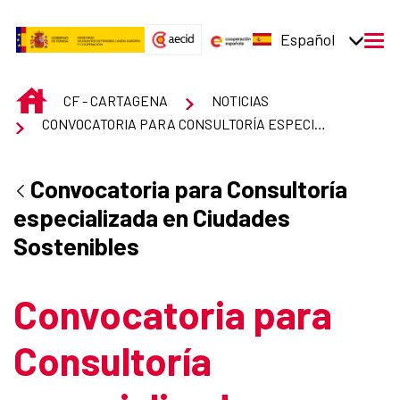
Saltar al contenido principal
Español
men
INICIO
CF - CARTAGENA
NOTICIAS
CONVOCATORIA PARA CONSULTORÍA ESPECIALIZADA EN CIUDADES SOSTENIBLES
Convocatoria para Consultoría
especializada en Ciudades
Sostenibles
Convocatoria para
Consultoría