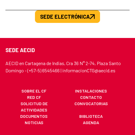
SEDE ELECTRÓNICA
SEDE AECID
AECID en Cartagena de Indias, Cra 36 N° 2-74, Plaza Santo
Domingo - (+57-5) 6545466 | informacionCTG@aecid.es
SOBRE EL CF
INSTALACIONES
RED CF
CONTACTO
SOLICITUD DE
CONVOCATORIAS
ACTIVIDADES
DOCUMENTOS
BIBLIOTECA
NOTICIAS
AGENDA