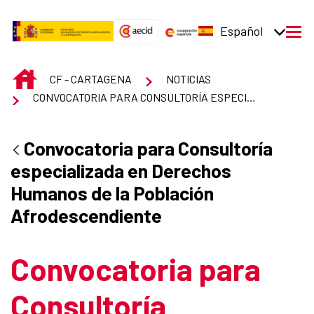
Saltar al contenido principal
Español
men
INICIO
CF - CARTAGENA
NOTICIAS
CONVOCATORIA PARA CONSULTORÍA ESPECIALIZADA EN DERECHOS HUMANOS DE LA POBLACIÓN AFRODESCENDIENTE
Convocatoria para Consultoría
especializada en Derechos
Humanos de la Población
Afrodescendiente
Convocatoria para
Consultoría