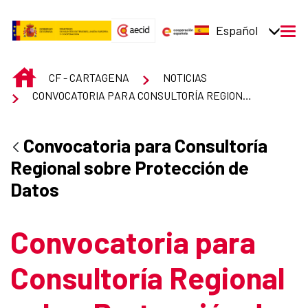
Saltar al contenido principal
Español
men
INICIO
CF - CARTAGENA
NOTICIAS
CONVOCATORIA PARA CONSULTORÍA REGIONAL SOBRE PROTECCIÓN DE DATOS
Convocatoria para Consultoría
Regional sobre Protección de
Datos
Convocatoria para
Consultoría Regional