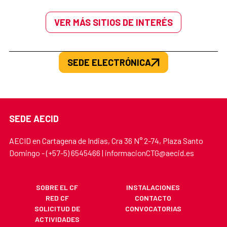
VER MÁS SITIOS DE INTERÉS
SEDE ELECTRÓNICA
SEDE AECID
AECID en Cartagena de Indias, Cra 36 N° 2-74, Plaza Santo
Domingo - (+57-5) 6545466 | informacionCTG@aecid.es
SOBRE EL CF
INSTALACIONES
RED CF
CONTACTO
SOLICITUD DE
CONVOCATORIAS
ACTIVIDADES