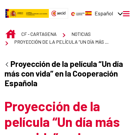
Saltar al contenido principal
Español
men
INICIO
CF - CARTAGENA
NOTICIAS
PROYECCIÓN DE LA PELÍCULA “UN DÍA MÁS CON VIDA” EN LA COOPERACIÓN ESPAÑOLA
Proyección de la película “Un día
más con vida” en la Cooperación
Española
Proyección de la
película “Un día más