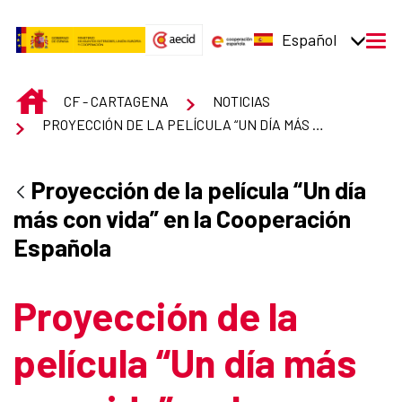
Saltar al contenido principal
Español
men
INICIO
CF - CARTAGENA
NOTICIAS
PROYECCIÓN DE LA PELÍCULA “UN DÍA MÁS CON VIDA” EN LA COOPERACIÓN ESPAÑOLA
Proyección de la película “Un día
más con vida” en la Cooperación
Española
Proyección de la
película “Un día más