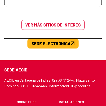
VER MÁS SITIOS DE INTERÉS
SEDE ELECTRÓNICA
SEDE AECID
AECID en Cartagena de Indias, Cra 36 N° 2-74, Plaza Santo
Domingo - (+57-5) 6545466 | informacionCTG@aecid.es
SOBRE EL CF
INSTALACIONES