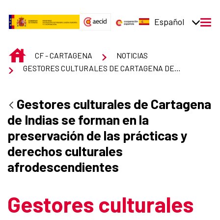
Saltar al contenido principal
Español
men
INICIO
CF - CARTAGENA
NOTICIAS
GESTORES CULTURALES DE CARTAGENA DE INDIAS SE FORMAN EN LA PRESERVACIÓN DE LAS PRÁCTICAS Y DERECHOS CULTURALES AFRODESCENDIENTES
Gestores culturales de Cartagena
de Indias se forman en la
preservación de las prácticas y
derechos culturales
afrodescendientes
Gestores culturales