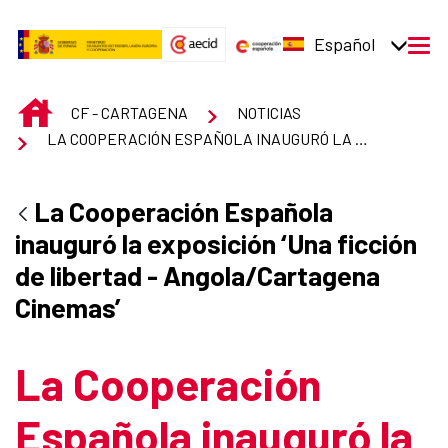
Saltar al contenido principal
Español
men
INICIO
CF - CARTAGENA
NOTICIAS
LA COOPERACIÓN ESPAÑOLA INAUGURÓ LA EXPOSICIÓN ‘UNA FICCIÓN DE LIBERTAD - ANGOLA/CARTAGENA CINEMAS’
La Cooperación Española
inauguró la exposición ‘Una ficción
de libertad - Angola/Cartagena
Cinemas’
La Cooperación
Española inauguró la