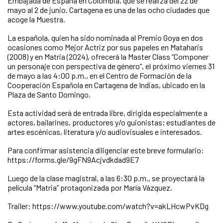
Embajada de España en Colombia, que se realiza del 22 de
mayo al 2 de junio. Cartagena es una de las ocho ciudades que
acoge la Muestra.
La española, quien ha sido nominada al Premio Goya en dos
ocasiones como Mejor Actriz por sus papeles en Mataharis
(2008) y en Matria (2024), ofrecerá la Master Class “Componer
un personaje con perspectiva de género”, el próximo viernes 31
de mayo a las 4:00 p.m., en el Centro de Formación de la
Cooperación Española en Cartagena de Indias, ubicado en la
Plaza de Santo Domingo.
Esta actividad será de entrada libre, dirigida especialmente a
actores, bailarines, productores y/o guionistas; estudiantes de
artes escénicas, literatura y/o audiovisuales e interesados.
Para confirmar asistencia diligenciar este breve formulario:
https://forms.gle/9gFN9Acjvdkdad9E7
Luego de la clase magistral, a las 6:30 p.m., se proyectará la
película “Matria” protagonizada por María Vázquez.
Trailer: https://www.youtube.com/watch?v=akLHcwPvKDg