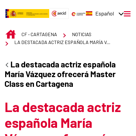
Saltar al contenido principal
Español
men
INICIO
CF - CARTAGENA
NOTICIAS
LA DESTACADA ACTRIZ ESPAÑOLA MARÍA VÁZQUEZ OFRECERÁ MASTER CLASS EN CARTAGENA
La destacada actriz española
María Vázquez ofrecerá Master
Class en Cartagena
La destacada actriz
española María