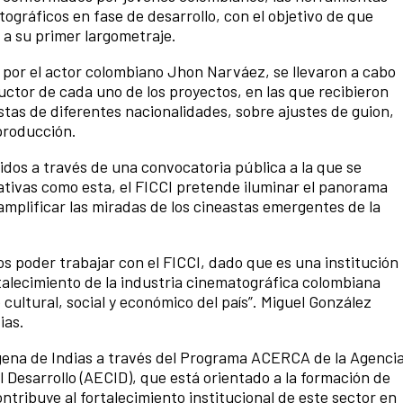
ográfi­cos en fase de desarrollo, con el objetivo de que
 a su primer largometraje.
o por el actor colombiano Jhon Narváez, se llevaron a cabo
ductor de cada uno de los proyectos, en las que recibieron
tas de diferentes nacionalidades, sobre ajustes de guion,
producción.
idos a través de una convocatoria pública a la que se
ativas como esta, el FICCI pretende iluminar el panorama
mpli­ficar las miradas de los cineastas emergentes de la
ros poder trabajar con el FICCI, dado que es una institución
talecimiento de la industria cinematográ­fica colombiana
 cultural, social y económico del país”. Miguel González
ias.
agena de Indias a través del Programa ACERCA de la Agenci
 Desarrollo (AECID), que está orientado a la formación de
ontribuye al fortalecimiento institucional de este sector en