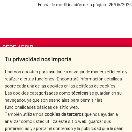
Fecha de modificación de la página: 26/05/2026
SEDE AECID
Tu privacidad nos importa
Av. Reyes Católicos 4 - 28040 Madrid
Tel. +34 900 20 30 54​​​​​​​
Usamos cookies para ayudarle a navegar de manera eficiente y
centro.informacion@aecid.es
realizar ciertas funciones. Encontrará información detallada
sobre cada una de las cookies en las políticas de cookies.
Las cookies categorizadas como
técnicas
se guardan en su
LA AECID
DÓNDE COOPERAMOS
navegador, ya que son esenciales para permitir las
ACCIÓN HUMANITARIA
SALA DE PRENSA
funcionalidades básicas del sitio web.
También utilizamos
cookies de terceros
que nos ayudan a
CULTURA Y CIENCIA
BIBLIOTECA
analizar cómo usted utiliza este sitio web, guardar sus
preferencias y aportar el contenido y la publicidad que le sean