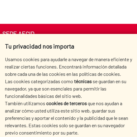
SEDE AECID
Tu privacidad nos importa
Av. Reyes Católicos 4 - 28040 Madrid
Tel. +34 900 20 30 54​​​​​​​
Usamos cookies para ayudarle a navegar de manera eficiente y
centro.informacion@aecid.es
realizar ciertas funciones. Encontrará información detallada
sobre cada una de las cookies en las políticas de cookies.
Las cookies categorizadas como
técnicas
se guardan en su
LA AECID
DÓNDE COOPERAMOS
navegador, ya que son esenciales para permitir las
ACCIÓN HUMANITARIA
SALA DE PRENSA
funcionalidades básicas del sitio web.
CULTURA Y CIENCIA
BIBLIOTECA
También utilizamos
cookies de terceros
que nos ayudan a
analizar cómo usted utiliza este sitio web, guardar sus
preferencias y aportar el contenido y la publicidad que le sean
relevantes. Estas cookies solo se guardan en su navegador
previo consentimiento por su parte.