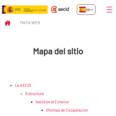
Saltar al contenido principal
Abrir
ES-ES
Mapa web
INICIO
MAPA WEB
Mapa del sitio
La AECID
Estructura
Aecid en el Exterior
Oficinas de Cooperación