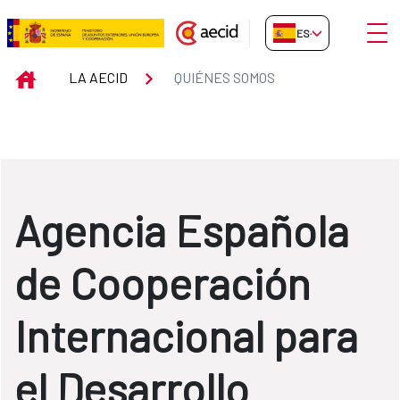
Saltar al contenido principal
Abrir
ES-ES
Quiénes somos
INICIO
LA AECID
QUIÉNES SOMOS
Agencia Española
de Cooperación
Internacional para
el Desarrollo