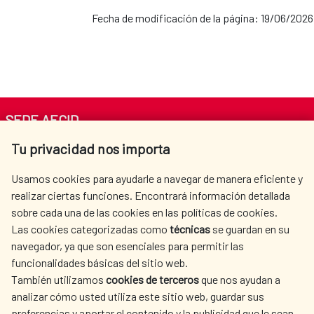
Fecha de modificación de la página: 19/06/2026
SEDE AECID
Tu privacidad nos importa
Av. Reyes Católicos 4 - 28040 Madrid
Tel. +34 900 20 30 54​​​​​​​
Usamos cookies para ayudarle a navegar de manera eficiente y
centro.informacion@aecid.es
realizar ciertas funciones. Encontrará información detallada
sobre cada una de las cookies en las políticas de cookies.
Las cookies categorizadas como
técnicas
se guardan en su
LA AECID
DÓNDE COOPERAMOS
navegador, ya que son esenciales para permitir las
ACCIÓN HUMANITARIA
SALA DE PRENSA
funcionalidades básicas del sitio web.
CULTURA Y CIENCIA
BIBLIOTECA
También utilizamos
cookies de terceros
que nos ayudan a
analizar cómo usted utiliza este sitio web, guardar sus
preferencias y aportar el contenido y la publicidad que le sean