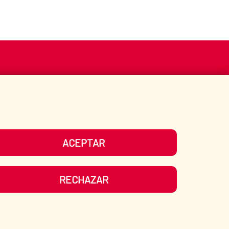
S
ACCIÓN HUMANITARIA
BIBLIOTECA
ACEPTAR
UESTRAS REDES SOCIALES
RECHAZAR
LIDAD
|
MAPA WEB