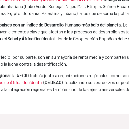
ubsahariana (Cabo Verde, Senegal, Níger, Mali, Etiopía, Guinea Ecuat
ez, Egipto, Jordania, Palestina y Líbano), a los que se suma la pobl
s países con un Índice de Desarrollo Humano más bajo del planeta.
La 
tuyen elementos clave que afectan a los procesos de desarrollo soste
 el Sahel y África Occidental
, donde la Cooperación Española debe 
e Medio, por su parte, son en su mayoría de renta media y comparten
 la lucha contra la desertificación.
gional
, la AECID trabaja junto a organizaciones regionales como son
 de África Occidental
(CEDEAO)
, focalizando sus esfuerzos especi
o a la integración regional es también uno de los ejes transversales