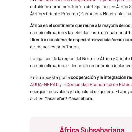
establece como prioritarios siete países en África S
África y Oriente Próximo (Marruecos, Mauritania, Tún
África es el continente que reúne a la mayoría de lo
cambio climático y la debilidad institucional consti
Director considera de especial relevancia áreas como
de los países prioritarios.
Los países de la región del Norte de África y Orient
cambio climático, el desarrollo económico inclusivo o
En su apuesta por la
cooperación y la integración re
AUDA-NEPAD
y la
Comunidad Económica de Estados
energías renovables y la igualdad de género. El apoy
árabes
Masar al’an/ Masar ahora
.
África Subsahariana