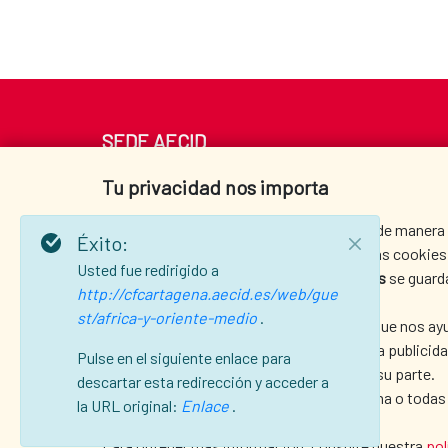
SEDE AECID
Av. Reyes Católicos 4 - 28040 Madrid
Tu privacidad nos importa
Tel. +34 900 20 30 54​​​​​​​
centro.informacion@aecid.es
Usamos cookies para ayudarle a navegar de manera ef
Éxito:
información detallada sobre cada una de las cookies 
Usted fue redirigido a
Las cookies categorizadas como
técnicas
se guard
http://cfcartagena.aecid.es/web/gue
funcionalidades básicas del sitio web.
st/africa-y-oriente-medio
.
También utilizamos
cookies de terceros
que nos ayu
sus preferencias y aportar el contenido y la publici
Pulse en el siguiente enlace para
su navegador previo consentimiento por su parte.
descartar esta redirección y acceder a
Puede optar por activar o desactivar alguna o todas
la URL original:
Enlace
.
afectar a su experiencia de navegación.
AVISO LEGAL
|
PROTECCIÓN DE DATOS
|
P
Para obtener más información, consulte nuestra
pol