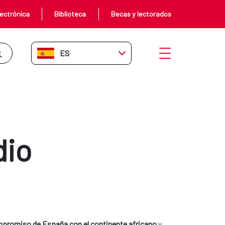
ectrónica
Biblioteca
Becas y lectorados
ES-ES
Abrir menú
dio
mpromiso de España con el continente africano
y