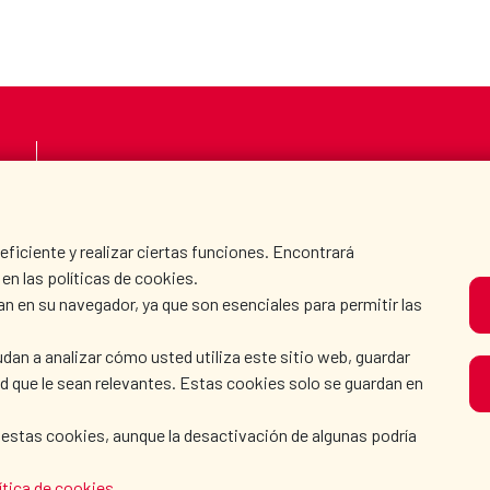
LA AECID
DÓNDE COOPERAMO
SALA DE PRENSA
CULTURA Y CIENCIA
iciente y realizar ciertas funciones. Encontrará
en las políticas de cookies.
an en su navegador, ya que son esenciales para permitir las
N
dan a analizar cómo usted utiliza este sitio web, guardar
dad que le sean relevantes. Estas cookies solo se guardan en
 estas cookies, aunque la desactivación de algunas podría
OLÍTICA DE COOKIES
|
GUÍA DE NAVEGACIÓN
|
ACCESIBI
ítica de cookies
.