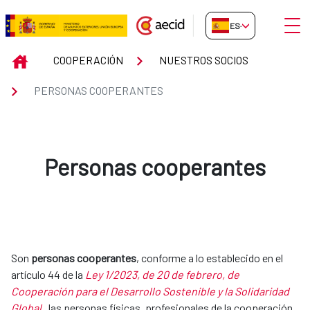
Saltar al contenido principal
Abrir
ES-ES
Personas cooperantes
INICIO
COOPERACIÓN
NUESTROS SOCIOS
PERSONAS COOPERANTES
Personas cooperantes
Son
personas cooperantes
, conforme a lo establecido en el
artículo 44 de la
Ley 1/2023, de 20 de febrero, de
Cooperación para el Desarrollo Sostenible y la Solidaridad
Global
, las personas físicas, profesionales de la cooperación,