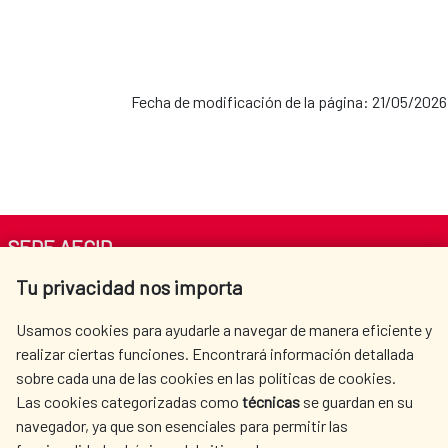
Fecha de modificación de la página: 21/05/2026
SEDE AECID
Tu privacidad nos importa
Av. Reyes Católicos 4 - 28040 Madrid
Tel. +34 900 20 30 54​​​​​​​
Usamos cookies para ayudarle a navegar de manera eficiente y
centro.informacion@aecid.es
realizar ciertas funciones. Encontrará información detallada
sobre cada una de las cookies en las políticas de cookies.
Las cookies categorizadas como
técnicas
se guardan en su
LA AECID
DÓNDE COOPERAMOS
navegador, ya que son esenciales para permitir las
ACCIÓN HUMANITARIA
SALA DE PRENSA