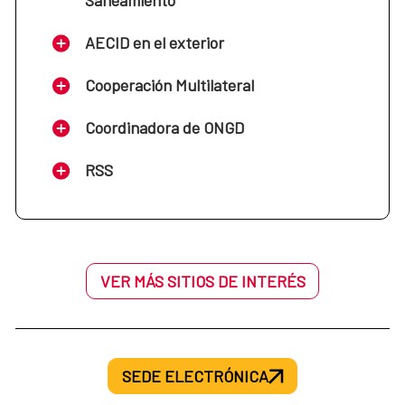
Saneamiento
se desarrolla el Real Decreto 519/2006, de 28 de
abril, por el que se establece el Estatuto de los
AECID en el exterior
Cooperantes.
Cooperación Multilateral
Resolución de 13 de julio de 2021, de la Dirección
de la Agencia Española de Cooperación
Coordinadora de ONGD
Internacional para el Desarrollo, por la que se
regula el procedimiento a seguir cuando existan
RSS
impagos del seguro del cooperante.
VER MÁS SITIOS DE INTERÉS
SEDE ELECTRÓNICA