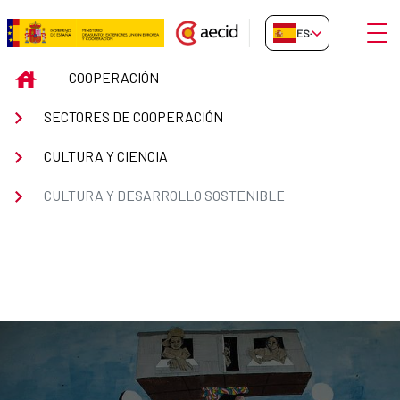
Saltar al contenido principal
Abrir
ES-ES
Cultura y desarrollo sostenible
INICIO
COOPERACIÓN
SECTORES DE COOPERACIÓN
CULTURA Y CIENCIA
CULTURA Y DESARROLLO SOSTENIBLE