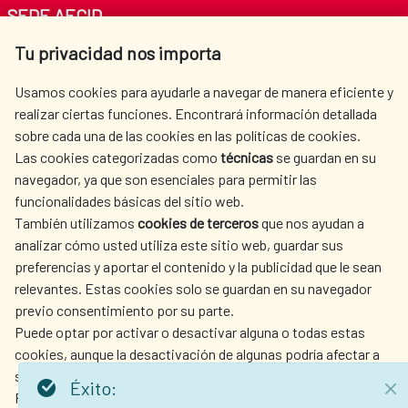
SEDE AECID
Tu privacidad nos importa
Av. Reyes Católicos 4 - 28040 Madrid
Tel. +34 900 20 30 54​​​​​​​
Usamos cookies para ayudarle a navegar de manera eficiente y
centro.informacion@aecid.es
realizar ciertas funciones. Encontrará información detallada
sobre cada una de las cookies en las políticas de cookies.
Las cookies categorizadas como
técnicas
se guardan en su
LA AECID
DÓNDE COOPERAMOS
navegador, ya que son esenciales para permitir las
ACCIÓN HUMANITARIA
SALA DE PRENSA
funcionalidades básicas del sitio web.
CULTURA Y CIENCIA
BIBLIOTECA
También utilizamos
cookies de terceros
que nos ayudan a
analizar cómo usted utiliza este sitio web, guardar sus
preferencias y aportar el contenido y la publicidad que le sean
relevantes. Estas cookies solo se guardan en su navegador
previo consentimiento por su parte.
Puede optar por activar o desactivar alguna o todas estas
NUESTRAS REDES SOCIALES
cookies, aunque la desactivación de algunas podría afectar a
su experiencia de navegación.
Éxito:
Para obtener más información, consulte nuestra
política de