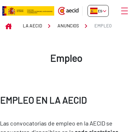
Saltar al contenido principal
Abrir
ES-ES
Empleo
INICIO
LA AECID
ANUNCIOS
EMPLEO
Empleo
EMPLEO EN LA AECID
Las convocatorias de empleo en la AECID se