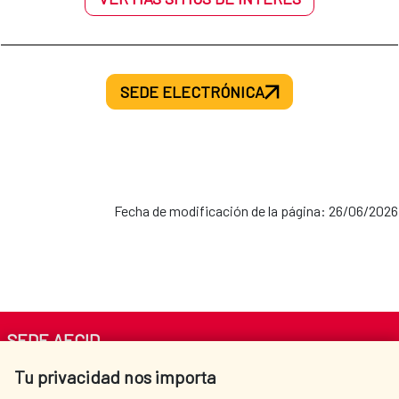
SEDE ELECTRÓNICA
Fecha de modificación de la página: 26/06/2026
SEDE AECID
Tu privacidad nos importa
Av. Reyes Católicos 4 - 28040 Madrid
Tel. +34 900 20 30 54​​​​​​​