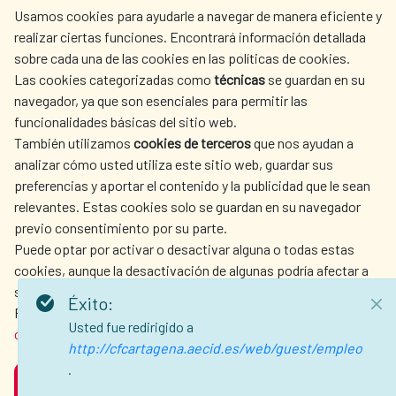
Usamos cookies para ayudarle a navegar de manera eficiente y
centro.informacion@aecid.es
realizar ciertas funciones. Encontrará información detallada
sobre cada una de las cookies en las políticas de cookies.
Las cookies categorizadas como
técnicas
se guardan en su
LA AECID
DÓNDE COOPERAMOS
navegador, ya que son esenciales para permitir las
ACCIÓN HUMANITARIA
SALA DE PRENSA
funcionalidades básicas del sitio web.
CULTURA Y CIENCIA
BIBLIOTECA
También utilizamos
cookies de terceros
que nos ayudan a
analizar cómo usted utiliza este sitio web, guardar sus
preferencias y aportar el contenido y la publicidad que le sean
relevantes. Estas cookies solo se guardan en su navegador
previo consentimiento por su parte.
Puede optar por activar o desactivar alguna o todas estas
NUESTRAS REDES SOCIALES
cookies, aunque la desactivación de algunas podría afectar a
su experiencia de navegación.
Éxito:
Para obtener más información, consulte nuestra
política de
Usted fue redirigido a
cookies
.
http://cfcartagena.aecid.es/web/guest/empleo
.
ACEPTAR
AVISO LEGAL
PROTECCIÓN DE DATOS