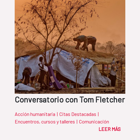
Conversatorio con Tom Fletcher
Acción humanitaria
|
Citas Destacadas
|
Encuentros, cursos y talleres
|
Comunicación
LEER MÁS