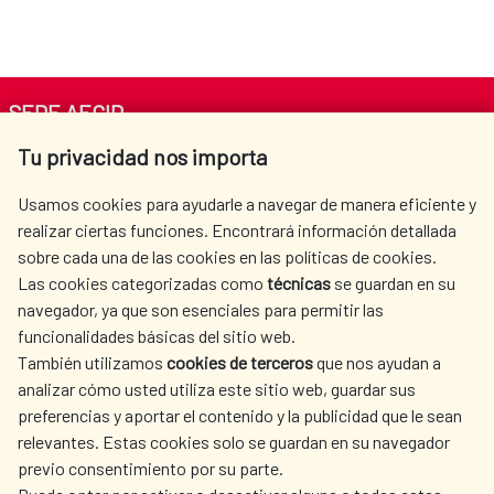
SEDE AECID
Tu privacidad nos importa
Av. Reyes Católicos 4 - 28040 Madrid
Tel. +34 900 20 30 54​​​​​​​
Usamos cookies para ayudarle a navegar de manera eficiente y
centro.informacion@aecid.es
realizar ciertas funciones. Encontrará información detallada
sobre cada una de las cookies en las políticas de cookies.
Las cookies categorizadas como
técnicas
se guardan en su
LA AECID
DÓNDE COOPERAMOS
navegador, ya que son esenciales para permitir las
ACCIÓN HUMANITARIA
SALA DE PRENSA
funcionalidades básicas del sitio web.
CULTURA Y CIENCIA
BIBLIOTECA
También utilizamos
cookies de terceros
que nos ayudan a
analizar cómo usted utiliza este sitio web, guardar sus
preferencias y aportar el contenido y la publicidad que le sean
relevantes. Estas cookies solo se guardan en su navegador
previo consentimiento por su parte.