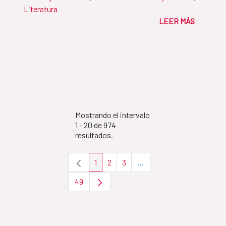
Literatura
LEER MÁS
Mostrando el intervalo
1 - 20 de 974
resultados.
1
2
3
...
Página
Página
Página
Páginas intermedias Use 
49
Página