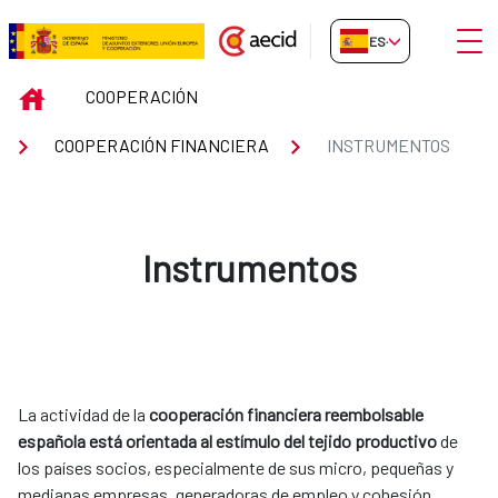
Saltar al contenido principal
Abrir
ES-ES
Instrumentos
INICIO
COOPERACIÓN
COOPERACIÓN FINANCIERA
INSTRUMENTOS
Instrumentos
La actividad de la
cooperación financiera reembolsable
española está orientada al estímulo del tejido productivo
de
los países socios, especialmente de sus micro, pequeñas y
medianas empresas, generadoras de empleo y cohesión