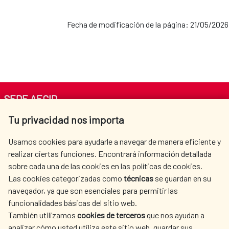
Fecha de modificación de la página: 21/05/2026
SEDE AECID
Tu privacidad nos importa
Av. Reyes Católicos 4 - 28040 Madrid
Tel. +34 900 20 30 54​​​​​​​
Usamos cookies para ayudarle a navegar de manera eficiente y
centro.informacion@aecid.es
realizar ciertas funciones. Encontrará información detallada
sobre cada una de las cookies en las políticas de cookies.
Las cookies categorizadas como
técnicas
se guardan en su
LA AECID
DÓNDE COOPERAMOS
navegador, ya que son esenciales para permitir las
ACCIÓN HUMANITARIA
SALA DE PRENSA
funcionalidades básicas del sitio web.
CULTURA Y CIENCIA
BIBLIOTECA
También utilizamos
cookies de terceros
que nos ayudan a
analizar cómo usted utiliza este sitio web, guardar sus