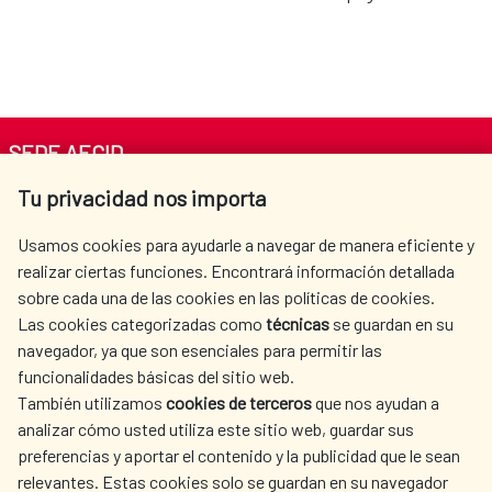
SEDE AECID
Tu privacidad nos importa
Av. Reyes Católicos 4 - 28040 Madrid
Tel. +34 900 20 30 54​​​​​​​
Usamos cookies para ayudarle a navegar de manera eficiente y
centro.informacion@aecid.es
realizar ciertas funciones. Encontrará información detallada
sobre cada una de las cookies en las políticas de cookies.
Las cookies categorizadas como
técnicas
se guardan en su
LA AECID
DÓNDE COOPERAMOS
navegador, ya que son esenciales para permitir las
ACCIÓN HUMANITARIA
SALA DE PRENSA
funcionalidades básicas del sitio web.
CULTURA Y CIENCIA
BIBLIOTECA
También utilizamos
cookies de terceros
que nos ayudan a
analizar cómo usted utiliza este sitio web, guardar sus
preferencias y aportar el contenido y la publicidad que le sean
relevantes. Estas cookies solo se guardan en su navegador