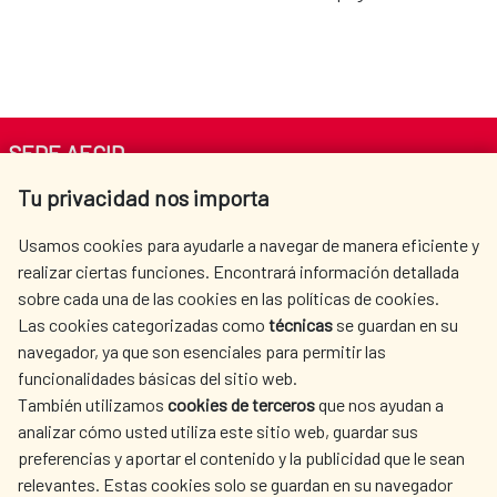
SEDE AECID
Tu privacidad nos importa
Av. Reyes Católicos 4 - 28040 Madrid
Tel. +34 900 20 30 54​​​​​​​
Usamos cookies para ayudarle a navegar de manera eficiente y
centro.informacion@aecid.es
realizar ciertas funciones. Encontrará información detallada
sobre cada una de las cookies en las políticas de cookies.
Las cookies categorizadas como
técnicas
se guardan en su
LA AECID
DÓNDE COOPERAMOS
navegador, ya que son esenciales para permitir las
ACCIÓN HUMANITARIA
SALA DE PRENSA
funcionalidades básicas del sitio web.
También utilizamos
cookies de terceros
que nos ayudan a
CULTURA Y CIENCIA
BIBLIOTECA
analizar cómo usted utiliza este sitio web, guardar sus
preferencias y aportar el contenido y la publicidad que le sean
relevantes. Estas cookies solo se guardan en su navegador