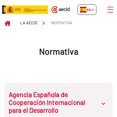
Saltar al contenido principal
Abrir
ES-ES
Normativa
INICIO
LA AECID
NORMATIVA
Normativa
Agencia Española de
Cooperación Internacional
abrir.des
para el Desarrollo