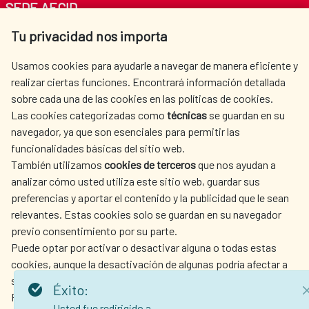
SEDE AECID
Tu privacidad nos importa
Av. Reyes Católicos 4 - 28040 Madrid
Tel. +34 900 20 30 54​​​​​​​
Usamos cookies para ayudarle a navegar de manera eficiente y
centro.informacion@aecid.es
realizar ciertas funciones. Encontrará información detallada
sobre cada una de las cookies en las políticas de cookies.
Las cookies categorizadas como
técnicas
se guardan en su
LA AECID
DÓNDE COOPERAMOS
navegador, ya que son esenciales para permitir las
ACCIÓN HUMANITARIA
SALA DE PRENSA
funcionalidades básicas del sitio web.
CULTURA Y CIENCIA
BIBLIOTECA
También utilizamos
cookies de terceros
que nos ayudan a
analizar cómo usted utiliza este sitio web, guardar sus
preferencias y aportar el contenido y la publicidad que le sean
relevantes. Estas cookies solo se guardan en su navegador
previo consentimiento por su parte.
Puede optar por activar o desactivar alguna o todas estas
NUESTRAS REDES SOCIALES
cookies, aunque la desactivación de algunas podría afectar a
su experiencia de navegación.
Éxito:
Para obtener más información, consulte nuestra
política de
Usted fue redirigido a