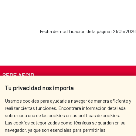
Fecha de modificación de la página: 21/05/2026
SEDE AECID
Tu privacidad nos importa
Av. Reyes Católicos 4 - 28040 Madrid
Tel. +34 900 20 30 54​​​​​​​
Usamos cookies para ayudarle a navegar de manera eficiente y
centro.informacion@aecid.es
realizar ciertas funciones. Encontrará información detallada
sobre cada una de las cookies en las políticas de cookies.
Las cookies categorizadas como
técnicas
se guardan en su
LA AECID
DÓNDE COOPERAMOS
navegador, ya que son esenciales para permitir las
ACCIÓN HUMANITARIA
SALA DE PRENSA