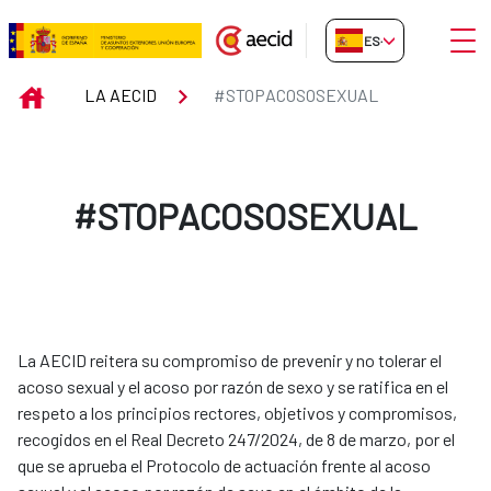
Saltar al contenido principal
Abrir
ES-ES
#STOPACOSOSEXUAL
INICIO
LA AECID
#STOPACOSOSEXUAL
#STOPACOSOSEXUAL
La AECID reitera su compromiso de prevenir y no tolerar el
acoso sexual y el acoso por razón de sexo y se ratifica en el
respeto a los principios rectores, objetivos y compromisos,
recogidos en el Real Decreto 247/2024, de 8 de marzo, por el
que se aprueba el Protocolo de actuación frente al acoso