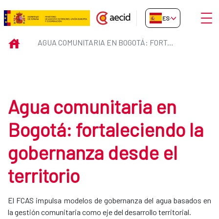
Saltar al contenido principal
Abrir
ES-ES
Agua comunitaria en Bogotá: fort
INICIO
AGUA COMUNITARIA EN BOGOTÁ: FORTALECIENDO LA GOBERNANZA DESDE EL TERRITORIO
Agua comunitaria en
Bogotá: fortaleciendo la
gobernanza desde el
territorio
El FCAS impulsa modelos de gobernanza del agua basados en
la gestión comunitaria como eje del desarrollo territorial.