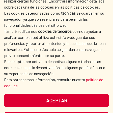
realizar ciertas funciones. Encontrará información detallada
sobre cada una de las cookies en las políticas de cookies.
Las cookies categorizadas como
técnicas
se guardan en su
LA AECID
DÓNDE COOPERAMOS
navegador, ya que son esenciales para permitir las
ACCIÓN HUMANITARIA
SALA DE PRENSA
funcionalidades básicas del sitio web.
CULTURA Y CIENCIA
BIBLIOTECA
También utilizamos
cookies de terceros
que nos ayudan a
analizar cómo usted utiliza este sitio web, guardar sus
preferencias y aportar el contenido y la publicidad que le sean
relevantes. Estas cookies solo se guardan en su navegador
previo consentimiento por su parte.
Puede optar por activar o desactivar alguna o todas estas
NUESTRAS REDES SOCIALES
cookies, aunque la desactivación de algunas podría afectar a
su experiencia de navegación.
Para obtener más información, consulte nuestra
política de
cookies
.
ACEPTAR
AVISO LEGAL
PROTECCIÓN DE DATOS
POLÍTICA DE COOKIES
GUÍA DE NAVEGACIÓN