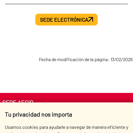
SEDE ELECTRÓNICA
Fecha de modificación de la página: 13/02/2026
SEDE AECID
Tu privacidad nos importa
Av. Reyes Católicos 4 - 28040 Madrid
Tel. +34 900 20 30 54​​​​​​​
Usamos cookies para ayudarle a navegar de manera eficiente y
centro.informacion@aecid.es