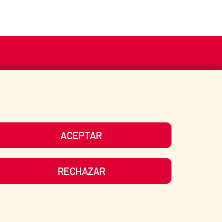
S
ACCIÓN HUMANITARIA
BIBLIOTECA
ACEPTAR
UESTRAS REDES SOCIALES
RECHAZAR
LIDAD
|
MAPA WEB