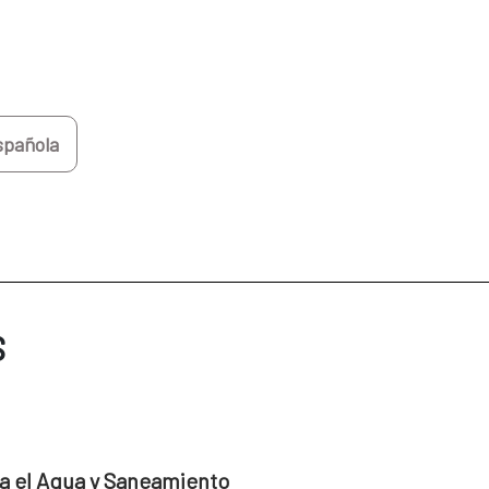
spañola
S
a el Agua y Saneamiento