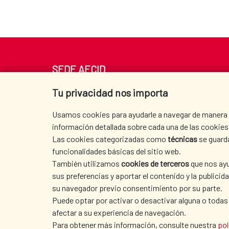
SEDE AECID
Av. Reyes Católicos 4 - 28040 Madrid
Tu privacidad nos importa
Tel. +34 900 20 30 54​​​​​​​
centro.informacion@aecid.es
Usamos cookies para ayudarle a navegar de manera ef
información detallada sobre cada una de las cookies 
Las cookies categorizadas como
técnicas
se guard
funcionalidades básicas del sitio web.
También utilizamos
cookies de terceros
que nos ayu
sus preferencias y aportar el contenido y la publici
su navegador previo consentimiento por su parte.
Puede optar por activar o desactivar alguna o todas
afectar a su experiencia de navegación.
AVISO LEGAL
|
PROTECCIÓN DE DATOS
|
P
Para obtener más información, consulte nuestra
pol