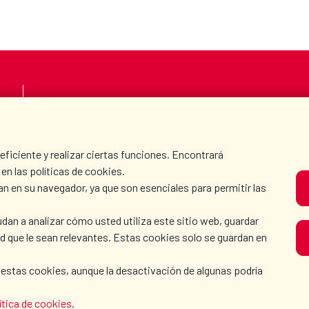
LA AECID
DÓNDE COOPERAMO
SALA DE PRENSA
CULTURA Y CIENCIA
iciente y realizar ciertas funciones. Encontrará
en las políticas de cookies.
an en su navegador, ya que son esenciales para permitir las
N
dan a analizar cómo usted utiliza este sitio web, guardar
dad que le sean relevantes. Estas cookies solo se guardan en
 estas cookies, aunque la desactivación de algunas podría
OLÍTICA DE COOKIES
|
GUÍA DE NAVEGACIÓN
|
ACCESIBI
ítica de cookies
.