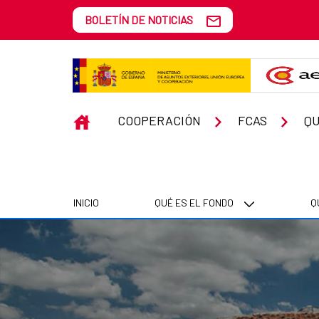
Saltar al contenido principal
BOLETÍN DE NOTICIAS
Brasil
INICIO
COOPERACIÓN
FCAS
Q
INICIO
QUÉ ES EL FONDO
Q