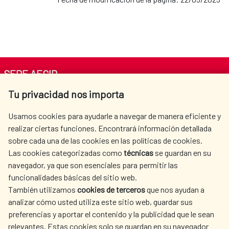
SEDE AECID
Tu privacidad nos importa
Av. Reyes Católicos 4 - 28040 Madrid
Tel. +34 900 20 30 54​​​​​​​
Usamos cookies para ayudarle a navegar de manera eficiente y
centro.informacion@aecid.es
realizar ciertas funciones. Encontrará información detallada
sobre cada una de las cookies en las políticas de cookies.
Las cookies categorizadas como
técnicas
se guardan en su
LA AECID
DÓNDE COOPERAMOS
navegador, ya que son esenciales para permitir las
ACCIÓN HUMANITARIA
SALA DE PRENSA
funcionalidades básicas del sitio web.
También utilizamos
cookies de terceros
que nos ayudan a
CULTURA Y CIENCIA
BIBLIOTECA
analizar cómo usted utiliza este sitio web, guardar sus
preferencias y aportar el contenido y la publicidad que le sean
relevantes. Estas cookies solo se guardan en su navegador