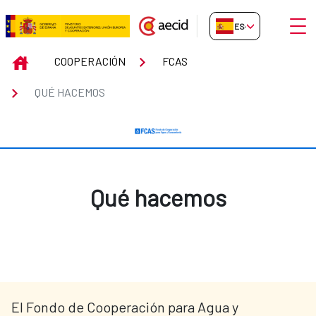
Saltar al contenido principal
Abrir
ES-ES
Qué hacemos
INICIO
COOPERACIÓN
FCAS
QUÉ HACEMOS
Qué hacemos
El Fondo de Cooperación para Agua y