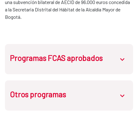
una subvención bilateral de AECID de 96.000 euros concedida
a la Secretaria Distrital del Hábitat de la Alcaldía Mayor de
Bogotá.
Programas FCAS aprobados
abrir.des
Otros programas
Programa COL-036-B: Ampliación de la
abrir.des
Planta Potabilizadora del Bosque
Programa COL-035-B: Sector Rural
Programa COL-SECT-38: Elaboración de un
Programa COL-022-B: Proyecto del