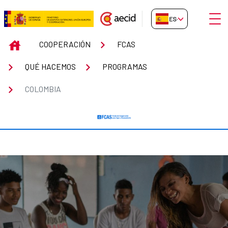
Saltar al contenido principal
Abrir
ES-ES
Colombia
INICIO
COOPERACIÓN
FCAS
QUÉ HACEMOS
PROGRAMAS
COLOMBIA