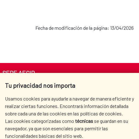
Fecha de modificación de la página: 13/04/2026
SEDE AECID
Tu privacidad nos importa
Av. Reyes Católicos 4 - 28040 Madrid
Tel. +34 900 20 30 54​​​​​​​
Usamos cookies para ayudarle a navegar de manera eficiente y
centro.informacion@aecid.es
realizar ciertas funciones. Encontrará información detallada
sobre cada una de las cookies en las políticas de cookies.
Las cookies categorizadas como
técnicas
se guardan en su
LA AECID
DÓNDE COOPERAMOS
navegador, ya que son esenciales para permitir las
ACCIÓN HUMANITARIA
SALA DE PRENSA
funcionalidades básicas del sitio web.