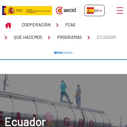
Saltar al contenido principal
Abrir
ES-ES
Ecuador
INICIO
COOPERACIÓN
FCAS
QUÉ HACEMOS
PROGRAMAS
ECUADOR
Ecuador