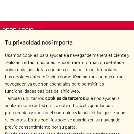
SEDE AECID
Tu privacidad nos importa
Av. Reyes Católicos 4 - 28040 Madrid
Tel. +34 900 20 30 54​​​​​​​
Usamos cookies para ayudarle a navegar de manera eficiente y
centro.informacion@aecid.es
realizar ciertas funciones. Encontrará información detallada
sobre cada una de las cookies en las políticas de cookies.
Las cookies categorizadas como
técnicas
se guardan en su
LA AECID
DÓNDE COOPERAMOS
navegador, ya que son esenciales para permitir las
ACCIÓN HUMANITARIA
SALA DE PRENSA
funcionalidades básicas del sitio web.
También utilizamos
cookies de terceros
que nos ayudan a
CULTURA Y CIENCIA
BIBLIOTECA
analizar cómo usted utiliza este sitio web, guardar sus
preferencias y aportar el contenido y la publicidad que le sean
relevantes. Estas cookies solo se guardan en su navegador
previo consentimiento por su parte.
Puede optar por activar o desactivar alguna o todas estas